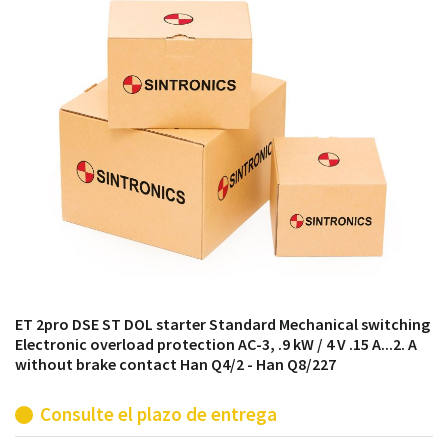
módulos antiguos a un alto nivel técnico o sustitución
de módulos descontinuados por módulos del propio
almacén.
ET 2pro DSE ST DOL starter Standard Mechanical switching
Electronic overload protection AC-3, .9 kW / 4 V .15 A...2. A
without brake contact Han Q4/2 - Han Q8/227
Consulte el plazo de entrega