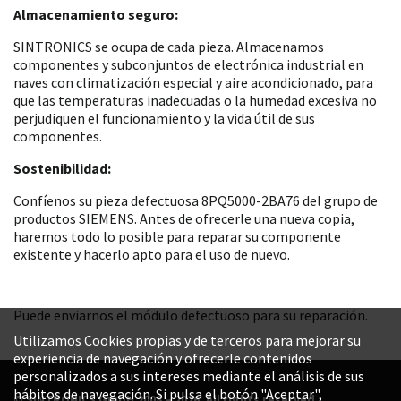
Almacenamiento seguro:
SINTRONICS se ocupa de cada pieza. Almacenamos
componentes y subconjuntos de electrónica industrial en
naves con climatización especial y aire acondicionado, para
que las temperaturas inadecuadas o la humedad excesiva no
perjudiquen el funcionamiento y la vida útil de sus
componentes.
Sostenibilidad:
Confíenos su pieza defectuosa 8PQ5000-2BA76 del grupo de
productos SIEMENS. Antes de ofrecerle una nueva copia,
haremos todo lo posible para reparar su componente
existente y hacerlo apto para el uso de nuevo.
Puede enviarnos el módulo defectuoso para su reparación.
Utilizamos Cookies propias y de terceros para mejorar su
experiencia de navegación y ofrecerle contenidos
personalizados a sus intereses mediante el análisis de sus
hábitos de navegación. Si pulsa el botón "Aceptar",
© SINTRONICS GmbH 2008 – 2026. All rights reserved.