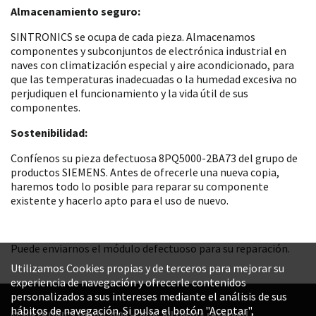
Almacenamiento seguro:
SINTRONICS se ocupa de cada pieza. Almacenamos
componentes y subconjuntos de electrónica industrial en
naves con climatización especial y aire acondicionado, para
que las temperaturas inadecuadas o la humedad excesiva no
perjudiquen el funcionamiento y la vida útil de sus
componentes.
Sostenibilidad:
Confíenos su pieza defectuosa 8PQ5000-2BA73 del grupo de
productos SIEMENS. Antes de ofrecerle una nueva copia,
haremos todo lo posible para reparar su componente
existente y hacerlo apto para el uso de nuevo.
Puede enviarnos el módulo defectuoso para su reparación.
Utilizamos Cookies propias y de terceros para mejorar su
experiencia de navegación y ofrecerle contenidos
personalizados a sus intereses mediante el análisis de sus
hábitos de navegación. Si pulsa el botón "Aceptar",
© SINTRONICS GmbH 2008 – 2026. All rights reserved.