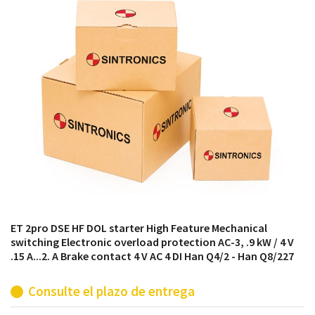
módulos antiguos a un alto nivel técnico o sustitución
de módulos descontinuados por módulos del propio
almacén.
ET 2pro DSE HF DOL starter High Feature Mechanical
switching Electronic overload protection AC-3, .9 kW / 4 V
.15 A...2. A Brake contact 4 V AC 4 DI Han Q4/2 - Han Q8/227
Consulte el plazo de entrega