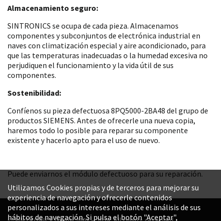
Almacenamiento seguro:
SINTRONICS se ocupa de cada pieza. Almacenamos
componentes y subconjuntos de electrónica industrial en
naves con climatización especial y aire acondicionado, para
que las temperaturas inadecuadas o la humedad excesiva no
perjudiquen el funcionamiento y la vida útil de sus
componentes.
Sostenibilidad:
Confíenos su pieza defectuosa 8PQ5000-2BA48 del grupo de
productos SIEMENS. Antes de ofrecerle una nueva copia,
haremos todo lo posible para reparar su componente
existente y hacerlo apto para el uso de nuevo.
Puede enviarnos el módulo defectuoso para su reparación.
Utilizamos Cookies propias y de terceros para mejorar su
experiencia de navegación y ofrecerle contenidos
personalizados a sus intereses mediante el análisis de sus
hábitos de navegación. Si pulsa el botón "Aceptar",
© SINTRONICS GmbH 2008 – 2026. All rights reserved.