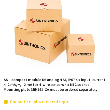
módulos antiguos a un alto nivel técnico o sustitución
de módulos descontinuados por módulos del propio
almacén.
AS-i compact module K6 analog 4 AI, IP67 4 x input, current
4..2 mA, +/- 2 mA for 4-wire sensors 4 x M12 socket
Mounting plate 3RK191-CA must be ordered separately
Consulte el plazo de entrega