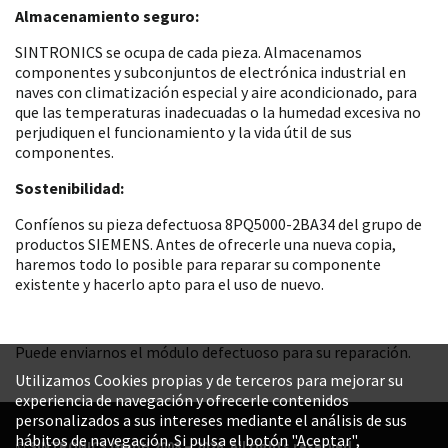
Almacenamiento seguro:
SINTRONICS se ocupa de cada pieza. Almacenamos
componentes y subconjuntos de electrónica industrial en
naves con climatización especial y aire acondicionado, para
que las temperaturas inadecuadas o la humedad excesiva no
perjudiquen el funcionamiento y la vida útil de sus
componentes.
Sostenibilidad:
Confíenos su pieza defectuosa 8PQ5000-2BA34 del grupo de
productos SIEMENS. Antes de ofrecerle una nueva copia,
haremos todo lo posible para reparar su componente
existente y hacerlo apto para el uso de nuevo.
Puede enviarnos el módulo defectuoso para su reparación.
Utilizamos Cookies propias y de terceros para mejorar su
experiencia de navegación y ofrecerle contenidos
personalizados a sus intereses mediante el análisis de sus
hábitos de navegación. Si pulsa el botón "Aceptar",
© SINTRONICS GmbH 2008 – 2026. All rights reserved.