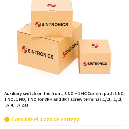
módulos antiguos a un alto nivel técnico o sustitución
de módulos descontinuados por módulos del propio
almacén.
Auxiliary switch on the front, 3 NO + 1 NC Current path 1 NC,
1 NO, 1 NO, 1 NO for 3RH and 3RT screw terminal .1/.2, .1/.2,
.3/.4, .3/.231
Consulte el plazo de entrega