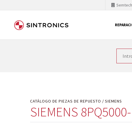
Semtec
REPARAC
Nuestra colaboración con
Como líder mundial en tecnología de automatizaci
productos. Por ese motivo, el tiempo en el que se 
quiere introducir nuevos productos en el mercado y
motivos económicos o técnicos. SINTRONICS es un s
de módulos descontinuados por módulos del propi
CATÁLOGO DE PIEZAS DE REPUESTO
SIEMENS
SIEMENS 8PQ5000-