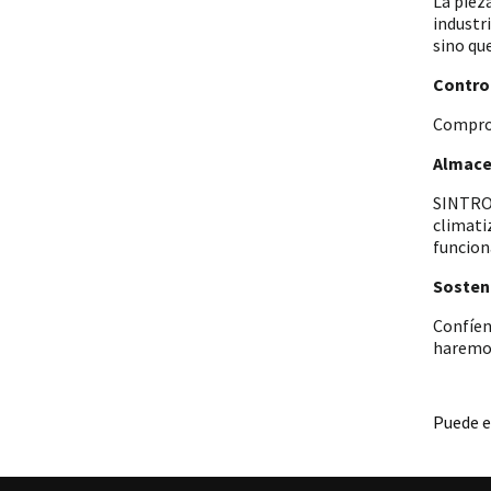
La piez
industr
sino qu
Control
Comprob
Almace
SINTRON
climati
funcion
Sosteni
Confíen
haremos
Puede e