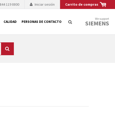
 844 119 8800
Iniciar sesión
Carrito de compras
We support
SIEMENS
CALIDAD
PERSONAS DE CONTACTO
Búsqueda
logía de sus
to. El fabricante
es posible debido a
 técnico o sustitución