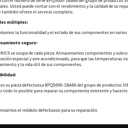
a con el número de serie 8PQ5000-1BA66 del grupo de productos
iales. Usted puede contar con el rendimiento y la calidad de su re
e también ofrece el servicio completo.
es múltiples:
amos la funcionalidad y el estado de sus componentes en varios p
namiento seguro:
ICS se ocupa de cada pieza. Almacenamos componentes y subconju
zación especial y aire acondicionado, para que las temperaturas i
amiento y la vida útil de sus componentes.
bilidad:
os su pieza defectuosa 8PQ5000-1BA66 del grupo de productos SIE
 todo lo posible para reparar su componente existente y hacerlo 
nviarnos el módulo defectuoso para su reparación.