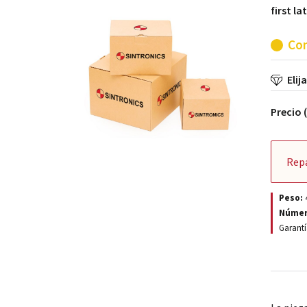
first l
Con
Elij
Precio 
Rep
Peso:
Númer
Garantí