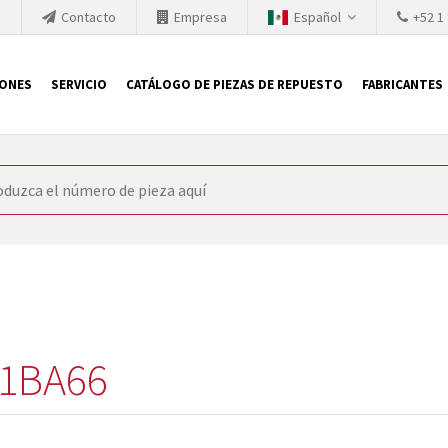
h
Contacto
Empresa
Español
+52 1
IONES
SERVICIO
CATÁLOGO DE PIEZAS DE REPUESTO
FABRICANTES
 SIEMENS
ón, SIEMENS se ve obligada a actualizar constantemente la tecno
retiran los productos consolidados del mercado es cada vez más cor
 sustituir los módulos descontinuados. En algunos casos, esto no 
ocio que le ofrece reparación de módulos antiguos a un alto nivel
o almacén.
1BA66