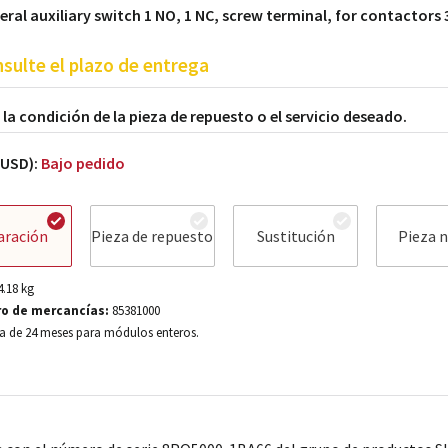
ateral auxiliary switch 1 NO, 1 NC, screw terminal, for contactors
sulte el plazo de entrega
a la condición de la pieza de repuesto o el servicio deseado.
(USD):
Bajo pedido
aración
Pieza de repuesto
Sustitución
Pieza 
4.18
kg
o de mercancías:
85381000
a de 24 meses para módulos enteros.