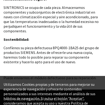
SINTRONICS se ocupa de cada pieza. Almacenamos
componentes y subconjuntos de electrónica industrial en
naves con climatización especial y aire acondicionado, para
que las temperaturas inadecuadas o la humedad excesiva no
perjudiquen el funcionamiento y la vida útil de sus
componentes.
Sostenibilidad:
Confíenos su pieza defectuosa 8PQ4000-1BA25 del grupo de
productos SIEMENS. Antes de ofrecerle una nueva copia,
haremos todo lo posible para reparar su componente
existente y hacerlo apto para el uso de nuevo.
Puede enviarnos el módulo defectuoso para su reparación.
Utilizamos Cookies propias y de terceros para mejorar su
experiencia de navegación y ofrecerle contenidos
personalizados a sus intereses mediante el análisis de sus
hábitos de navegación. Si pulsa el botón "Aceptar",
© SINTRONICS GmbH 2008 – 2026. All rights reserved.
consideramos que acepta su uso y nuestra Política de