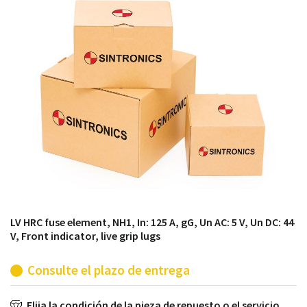
módulos antiguos a un alto nivel técnico o sustitución
de módulos descontinuados por módulos del propio
almacén.
LV HRC fuse element, NH1, In: 125 A, gG, Un AC: 5 V, Un DC: 44
V, Front indicator, live grip lugs
Consulte el plazo de entrega
Elija la condición de la pieza de repuesto o el servicio