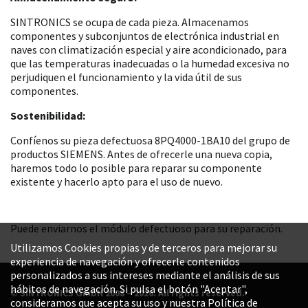
SINTRONICS se ocupa de cada pieza. Almacenamos
componentes y subconjuntos de electrónica industrial en
naves con climatización especial y aire acondicionado, para
que las temperaturas inadecuadas o la humedad excesiva no
perjudiquen el funcionamiento y la vida útil de sus
componentes.
Sostenibilidad:
Confíenos su pieza defectuosa 8PQ4000-1BA10 del grupo de
productos SIEMENS. Antes de ofrecerle una nueva copia,
haremos todo lo posible para reparar su componente
existente y hacerlo apto para el uso de nuevo.
Puede enviarnos el módulo defectuoso para su reparación.
Utilizamos Cookies propias y de terceros para mejorar su
experiencia de navegación y ofrecerle contenidos
personalizados a sus intereses mediante el análisis de sus
hábitos de navegación. Si pulsa el botón "Aceptar",
© SINTRONICS GmbH 2008 – 2026. All rights reserved.
consideramos que acepta su uso y nuestra Política de