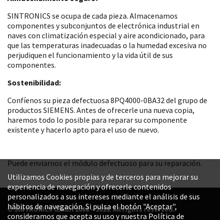
SINTRONICS se ocupa de cada pieza. Almacenamos
componentes y subconjuntos de electrónica industrial en
naves con climatización especial y aire acondicionado, para
que las temperaturas inadecuadas o la humedad excesiva no
perjudiquen el funcionamiento y la vida útil de sus
componentes.
Sostenibilidad:
Confíenos su pieza defectuosa 8PQ4000-0BA32 del grupo de
productos SIEMENS. Antes de ofrecerle una nueva copia,
haremos todo lo posible para reparar su componente
existente y hacerlo apto para el uso de nuevo.
Puede enviarnos el módulo defectuoso para su reparación.
Utilizamos Cookies propias y de terceros para mejorar su
experiencia de navegación y ofrecerle contenidos
personalizados a sus intereses mediante el análisis de sus
hábitos de navegación. Si pulsa el botón "Aceptar",
© SINTRONICS GmbH 2008 – 2026. All rights reserved.
consideramos que acepta su uso y nuestra Política de