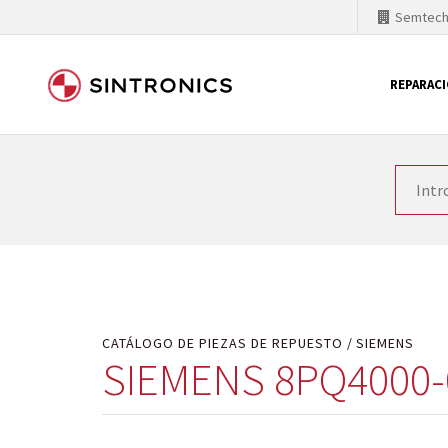
Semtec
REPARAC
Nuestra colaboración con
Como líder mundial en tecnología de automatizaci
productos. Por ese motivo, el tiempo en el que se 
quiere introducir nuevos productos en el mercado y
motivos económicos o técnicos. SINTRONICS es un s
de módulos descontinuados por módulos del propi
CATÁLOGO DE PIEZAS DE REPUESTO
SIEMENS
SIEMENS 8PQ4000-