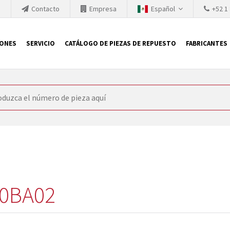
h
Contacto
Empresa
Español
+52 1
IONES
SERVICIO
CATÁLOGO DE PIEZAS DE REPUESTO
FABRICANTES
 SIEMENS
ón, SIEMENS se ve obligada a actualizar constantemente la tecno
retiran los productos consolidados del mercado es cada vez más cor
 sustituir los módulos descontinuados. En algunos casos, esto no 
ocio que le ofrece reparación de módulos antiguos a un alto nivel
o almacén.
0BA02