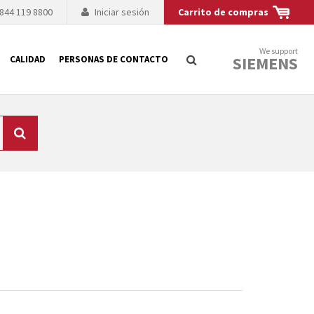
 844 119 8800
Iniciar sesión
Carrito de compras
We support
SIEMENS
CALIDAD
PERSONAS DE CONTACTO
Búsqueda
logía de sus
to. El fabricante
es posible debido a
 técnico o sustitución