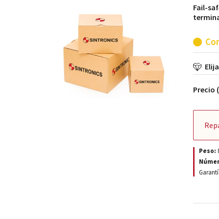
Fail-saf
termina
Con
Elij
Precio 
Rep
Peso:
Númer
Garantí