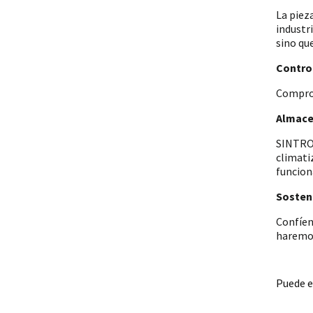
La piez
industr
sino qu
Control
Comprob
Almace
SINTRON
climati
funcion
Sosteni
Confíen
haremos
Puede e