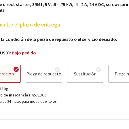
e direct starter, 3RM1, 5 V, .9 - .75 kW, .4 - 2 A, 24 V DC, screw/spr
ls
sulte el plazo de entrega
a la condición de la pieza de repuesto o el servicio deseado.
(USD):
Bajo pedido
aración
Pieza de repuesto
Sustitución
Pieza 
8.1
kg
o de mercancías:
85381000
a de 24 meses para módulos enteros.