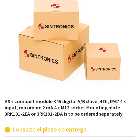
módulos antiguos a un alto nivel técnico o sustitución
de módulos descontinuados por módulos del propio
almacén.
AS-i compact module K45 digital A/B slave, 4 DI, IP67 4 x
input, maximum 2 mA 4 x M12 socket Mounting plate
3RK191-2EA or 3RK191-2DA is to be ordered separately
Consulte el plazo de entrega