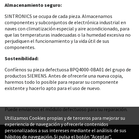
Almacenamiento seguro:
SINTRONICS se ocupa de cada pieza. Almacenamos
componentes y subconjuntos de electrónica industrial en
naves con climatización especial y aire acondicionado, para
que las temperaturas inadecuadas o la humedad excesiva no
perjudiquen el funcionamiento y la vida útil de sus
componentes.
Sostenibilidad:
Confíenos su pieza defectuosa 8PQ4000-0BA01 del grupo de
productos SIEMENS. Antes de ofrecerle una nueva copia,
haremos todo lo posible para reparar su componente
existente y hacerlo apto para el uso de nuevo.
Puede enviarnos el módulo defectuoso para su reparación.
Utilizamos Cookies propias y de terceros para mejorar su
experiencia de navegación y ofrecerle contenidos
personalizados a sus intereses mediante el análisis de sus
hábitos de navegación. Si pulsa el botón "Aceptar",
© SINTRONICS GmbH 2008 – 2026. All rights reserved.