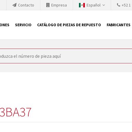
h
Contacto
Empresa
Español
+52 1
IONES
SERVICIO
CATÁLOGO DE PIEZAS DE REPUESTO
FABRICANTES
 SIEMENS
ón, SIEMENS se ve obligada a actualizar constantemente la tecno
retiran los productos consolidados del mercado es cada vez más cor
 sustituir los módulos descontinuados. En algunos casos, esto no 
ocio que le ofrece reparación de módulos antiguos a un alto nivel
o almacén.
3BA37