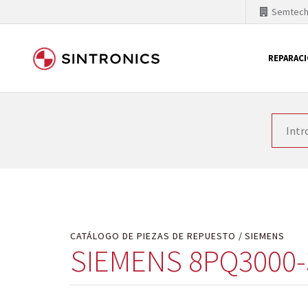
Semtec
REPARAC
Nuestra colaboración con
Como líder mundial en tecnología de automatizaci
productos. Por ese motivo, el tiempo en el que se 
quiere introducir nuevos productos en el mercado y
motivos económicos o técnicos. SINTRONICS es un s
de módulos descontinuados por módulos del propi
CATÁLOGO DE PIEZAS DE REPUESTO
SIEMENS
SIEMENS 8PQ3000-