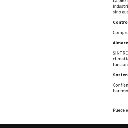
La piez
industr
sino qu
Control
Comprob
Almace
SINTRON
climati
funcion
Sosteni
Confíen
haremos
Puede e