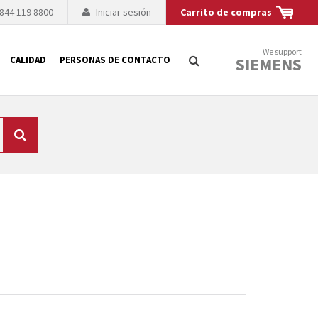
 844 119 8800
Iniciar sesión
Carrito de compras
We support
SIEMENS
CALIDAD
PERSONAS DE CONTACTO
Búsqueda
logía de sus
to. El fabricante
es posible debido a
 técnico o sustitución