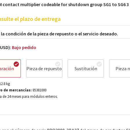
M contact multiplier codeable for shutdown group SG1 to SG6 
sulte el plazo de entrega
a la condición de la pieza de repuesto o el servicio deseado.
(USD):
Bajo pedido
aración
Pieza de repuesto
Sustitución
Pieza 
12.8
kg
o de mercancías:
85381000
a de 24 meses para módulos enteros.