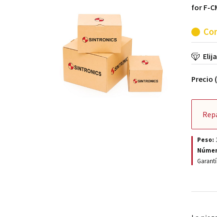
for F-C
Con
Elij
Precio 
Rep
Peso:
Númer
Garantí