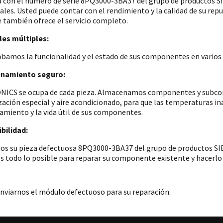
a con el número de serie 8PQ3000-3BA37 del grupo de productos
iales. Usted puede contar con el rendimiento y la calidad de su re
e también ofrece el servicio completo.
es múltiples:
amos la funcionalidad y el estado de sus componentes en varios p
namiento seguro:
ICS se ocupa de cada pieza. Almacenamos componentes y subconju
zación especial y aire acondicionado, para que las temperaturas i
amiento y la vida útil de sus componentes.
bilidad:
os su pieza defectuosa 8PQ3000-3BA37 del grupo de productos SIE
 todo lo posible para reparar su componente existente y hacerlo 
nviarnos el módulo defectuoso para su reparación.