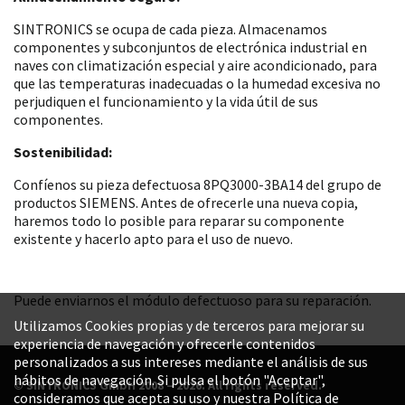
SINTRONICS se ocupa de cada pieza. Almacenamos
componentes y subconjuntos de electrónica industrial en
naves con climatización especial y aire acondicionado, para
que las temperaturas inadecuadas o la humedad excesiva no
perjudiquen el funcionamiento y la vida útil de sus
componentes.
Sostenibilidad:
Confíenos su pieza defectuosa 8PQ3000-3BA14 del grupo de
productos SIEMENS. Antes de ofrecerle una nueva copia,
haremos todo lo posible para reparar su componente
existente y hacerlo apto para el uso de nuevo.
Puede enviarnos el módulo defectuoso para su reparación.
Utilizamos Cookies propias y de terceros para mejorar su
experiencia de navegación y ofrecerle contenidos
personalizados a sus intereses mediante el análisis de sus
hábitos de navegación. Si pulsa el botón "Aceptar",
© SINTRONICS GmbH 2008 – 2026. All rights reserved.
consideramos que acepta su uso y nuestra Política de