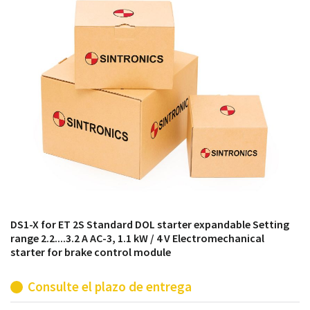
módulos antiguos a un alto nivel técnico o sustitución
de módulos descontinuados por módulos del propio
almacén.
DS1-X for ET 2S Standard DOL starter expandable Setting
range 2.2....3.2 A AC-3, 1.1 kW / 4 V Electromechanical
starter for brake control module
Consulte el plazo de entrega