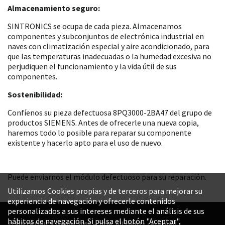
Almacenamiento seguro:
SINTRONICS se ocupa de cada pieza. Almacenamos
componentes y subconjuntos de electrónica industrial en
naves con climatización especial y aire acondicionado, para
que las temperaturas inadecuadas o la humedad excesiva no
perjudiquen el funcionamiento y la vida útil de sus
componentes.
Sostenibilidad:
Confíenos su pieza defectuosa 8PQ3000-2BA47 del grupo de
productos SIEMENS. Antes de ofrecerle una nueva copia,
haremos todo lo posible para reparar su componente
existente y hacerlo apto para el uso de nuevo.
Puede enviarnos el módulo defectuoso para su reparación.
Utilizamos Cookies propias y de terceros para mejorar su
experiencia de navegación y ofrecerle contenidos
personalizados a sus intereses mediante el análisis de sus
hábitos de navegación. Si pulsa el botón "Aceptar",
© SINTRONICS GmbH 2008 – 2026. All rights reserved.