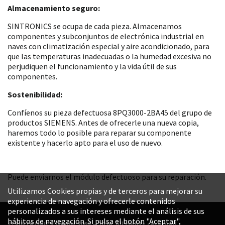
Almacenamiento seguro:
SINTRONICS se ocupa de cada pieza. Almacenamos
componentes y subconjuntos de electrónica industrial en
naves con climatización especial y aire acondicionado, para
que las temperaturas inadecuadas o la humedad excesiva no
perjudiquen el funcionamiento y la vida útil de sus
componentes.
Sostenibilidad:
Confíenos su pieza defectuosa 8PQ3000-2BA45 del grupo de
productos SIEMENS. Antes de ofrecerle una nueva copia,
haremos todo lo posible para reparar su componente
existente y hacerlo apto para el uso de nuevo.
Puede enviarnos el módulo defectuoso para su reparación.
Utilizamos Cookies propias y de terceros para mejorar su
experiencia de navegación y ofrecerle contenidos
personalizados a sus intereses mediante el análisis de sus
hábitos de navegación. Si pulsa el botón "Aceptar",
© SINTRONICS GmbH 2008 – 2026. All rights reserved.