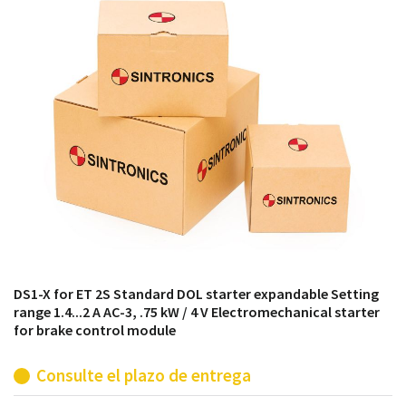
módulos antiguos a un alto nivel técnico o sustitución
de módulos descontinuados por módulos del propio
almacén.
DS1-X for ET 2S Standard DOL starter expandable Setting
range 1.4...2 A AC-3, .75 kW / 4 V Electromechanical starter
for brake control module
Consulte el plazo de entrega