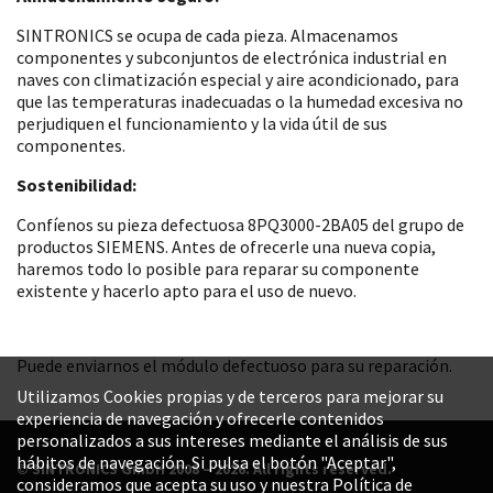
SINTRONICS se ocupa de cada pieza. Almacenamos
componentes y subconjuntos de electrónica industrial en
naves con climatización especial y aire acondicionado, para
que las temperaturas inadecuadas o la humedad excesiva no
perjudiquen el funcionamiento y la vida útil de sus
componentes.
Sostenibilidad:
Confíenos su pieza defectuosa 8PQ3000-2BA05 del grupo de
productos SIEMENS. Antes de ofrecerle una nueva copia,
haremos todo lo posible para reparar su componente
existente y hacerlo apto para el uso de nuevo.
Puede enviarnos el módulo defectuoso para su reparación.
Utilizamos Cookies propias y de terceros para mejorar su
experiencia de navegación y ofrecerle contenidos
personalizados a sus intereses mediante el análisis de sus
hábitos de navegación. Si pulsa el botón "Aceptar",
© SINTRONICS GmbH 2008 – 2026. All rights reserved.
consideramos que acepta su uso y nuestra Política de