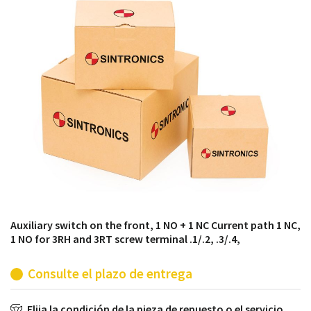
módulos antiguos a un alto nivel técnico o sustitución
de módulos descontinuados por módulos del propio
almacén.
Auxiliary switch on the front, 1 NO + 1 NC Current path 1 NC,
1 NO for 3RH and 3RT screw terminal .1/.2, .3/.4,
Consulte el plazo de entrega
Elija la condición de la pieza de repuesto o el servicio