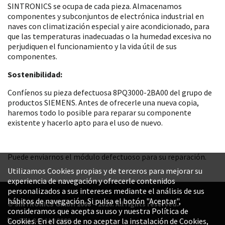
SINTRONICS se ocupa de cada pieza. Almacenamos
componentes y subconjuntos de electrónica industrial en
naves con climatización especial y aire acondicionado, para
que las temperaturas inadecuadas o la humedad excesiva no
perjudiquen el funcionamiento y la vida útil de sus
componentes.
Sostenibilidad:
Confíenos su pieza defectuosa 8PQ3000-2BA00 del grupo de
productos SIEMENS. Antes de ofrecerle una nueva copia,
haremos todo lo posible para reparar su componente
existente y hacerlo apto para el uso de nuevo.
Puede enviarnos el módulo defectuoso para su reparación.
Utilizamos Cookies propias y de terceros para mejorar su
experiencia de navegación y ofrecerle contenidos
personalizados a sus intereses mediante el análisis de sus
hábitos de navegación. Si pulsa el botón "Aceptar",
© SINTRONICS GmbH 2008 – 2026. All rights reserved.
consideramos que acepta su uso y nuestra Política de
+52 1 844 119 8800
Cookies. En el caso de no aceptar la instalación de Cookies,