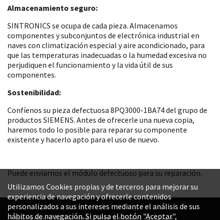
Almacenamiento seguro:
SINTRONICS se ocupa de cada pieza. Almacenamos
componentes y subconjuntos de electrónica industrial en
naves con climatización especial y aire acondicionado, para
que las temperaturas inadecuadas o la humedad excesiva no
perjudiquen el funcionamiento y la vida útil de sus
componentes.
Sostenibilidad:
Confíenos su pieza defectuosa 8PQ3000-1BA74 del grupo de
productos SIEMENS. Antes de ofrecerle una nueva copia,
haremos todo lo posible para reparar su componente
existente y hacerlo apto para el uso de nuevo.
Puede enviarnos el módulo defectuoso para su reparación.
Utilizamos Cookies propias y de terceros para mejorar su
experiencia de navegación y ofrecerle contenidos
personalizados a sus intereses mediante el análisis de sus
hábitos de navegación. Si pulsa el botón "Aceptar",
© SINTRONICS GmbH 2008 – 2026. All rights reserved.