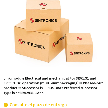
módulos antiguos a un alto nivel técnico o sustitución
de módulos descontinuados por módulos del propio
almacén.
Link module Electrical and mechanical For 3RV1.31 and
3RT1.3. DC operation (multi-unit packaging) !!! Phased-out
product !!! Successor is SIRIUS 3RA2 Preferred successor
type is >>3RA2931-1A<<
Consulte el plazo de entrega