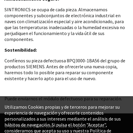
SINTRONICS se ocupa de cada pieza. Almacenamos
componentes y subconjuntos de electrónica industrial en
naves con climatización especial y aire acondicionado, para
que las temperaturas inadecuadas o la humedad excesiva no
perjudiquen el funcionamiento y la vida útil de sus
componentes.
Sostenibilidad:
Confíenos su pieza defectuosa 8PQ3000-1BA56 del grupo de
productos SIEMENS. Antes de ofrecerle una nueva copia,
haremos todo lo posible para reparar su componente
existente y hacerlo apto para el uso de nuevo.
Puede enviarnos el módulo defectuoso para su reparación.
Utilizamos Cookies propias y de terceros para mejorar su
experiencia de navegación y ofrecerle contenidos
personalizados a sus intereses mediante el análisis de sus
hábitos de navegación. Si pulsa el botón "Aceptar",
© SINTRONICS GmbH 2008 – 2026. All rights reserved.
consideramos que acepta su uso y nuestra Política de