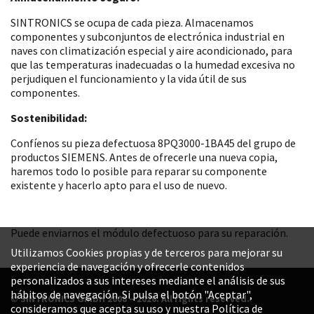
SINTRONICS se ocupa de cada pieza. Almacenamos
componentes y subconjuntos de electrónica industrial en
naves con climatización especial y aire acondicionado, para
que las temperaturas inadecuadas o la humedad excesiva no
perjudiquen el funcionamiento y la vida útil de sus
componentes.
Sostenibilidad:
Confíenos su pieza defectuosa 8PQ3000-1BA45 del grupo de
productos SIEMENS. Antes de ofrecerle una nueva copia,
haremos todo lo posible para reparar su componente
existente y hacerlo apto para el uso de nuevo.
Puede enviarnos el módulo defectuoso para su reparación.
Utilizamos Cookies propias y de terceros para mejorar su
experiencia de navegación y ofrecerle contenidos
personalizados a sus intereses mediante el análisis de sus
hábitos de navegación. Si pulsa el botón "Aceptar",
© SINTRONICS GmbH 2008 – 2026. All rights reserved.
consideramos que acepta su uso y nuestra Política de