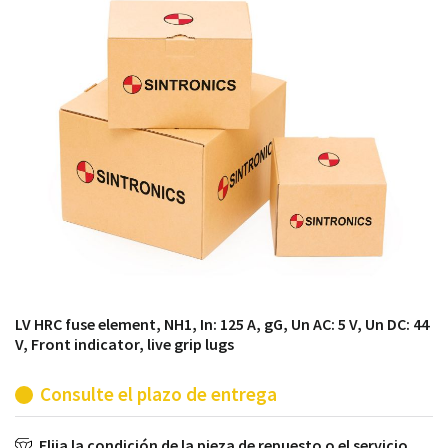
módulos antiguos a un alto nivel técnico o sustitución
de módulos descontinuados por módulos del propio
almacén.
LV HRC fuse element, NH1, In: 125 A, gG, Un AC: 5 V, Un DC: 44
V, Front indicator, live grip lugs
Consulte el plazo de entrega
Elija la condición de la pieza de repuesto o el servicio