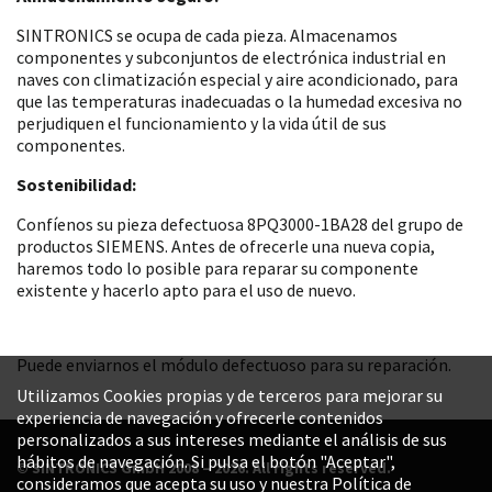
SINTRONICS se ocupa de cada pieza. Almacenamos
componentes y subconjuntos de electrónica industrial en
naves con climatización especial y aire acondicionado, para
que las temperaturas inadecuadas o la humedad excesiva no
perjudiquen el funcionamiento y la vida útil de sus
componentes.
Sostenibilidad:
Confíenos su pieza defectuosa 8PQ3000-1BA28 del grupo de
productos SIEMENS. Antes de ofrecerle una nueva copia,
haremos todo lo posible para reparar su componente
existente y hacerlo apto para el uso de nuevo.
Puede enviarnos el módulo defectuoso para su reparación.
Utilizamos Cookies propias y de terceros para mejorar su
experiencia de navegación y ofrecerle contenidos
personalizados a sus intereses mediante el análisis de sus
hábitos de navegación. Si pulsa el botón "Aceptar",
© SINTRONICS GmbH 2008 – 2026. All rights reserved.
consideramos que acepta su uso y nuestra Política de