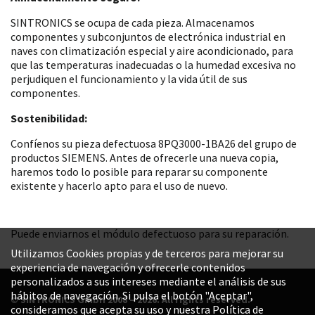
SINTRONICS se ocupa de cada pieza. Almacenamos
componentes y subconjuntos de electrónica industrial en
naves con climatización especial y aire acondicionado, para
que las temperaturas inadecuadas o la humedad excesiva no
perjudiquen el funcionamiento y la vida útil de sus
componentes.
Sostenibilidad:
Confíenos su pieza defectuosa 8PQ3000-1BA26 del grupo de
productos SIEMENS. Antes de ofrecerle una nueva copia,
haremos todo lo posible para reparar su componente
existente y hacerlo apto para el uso de nuevo.
Puede enviarnos el módulo defectuoso para su reparación.
Utilizamos Cookies propias y de terceros para mejorar su
experiencia de navegación y ofrecerle contenidos
personalizados a sus intereses mediante el análisis de sus
hábitos de navegación. Si pulsa el botón "Aceptar",
© SINTRONICS GmbH 2008 – 2026. All rights reserved.
consideramos que acepta su uso y nuestra Política de