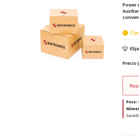
Power c
Auxilia
convent
Con
Elij
Precio 
Rep
Peso:
Númer
Garantí