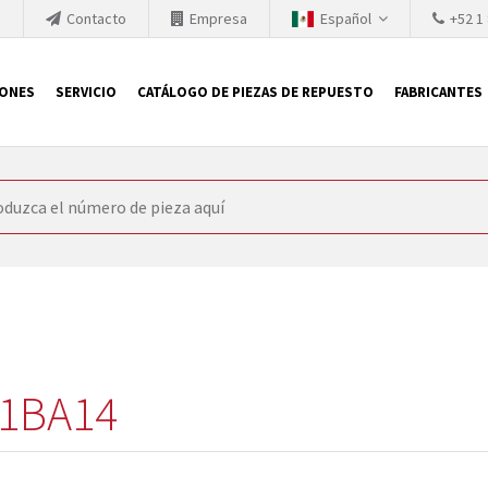
h
Contacto
Empresa
Español
+52 1
IONES
SERVICIO
CATÁLOGO DE PIEZAS DE REPUESTO
FABRICANTES
 SIEMENS
ón, SIEMENS se ve obligada a actualizar constantemente la tecno
retiran los productos consolidados del mercado es cada vez más cor
 sustituir los módulos descontinuados. En algunos casos, esto no 
ocio que le ofrece reparación de módulos antiguos a un alto nivel
o almacén.
1BA14