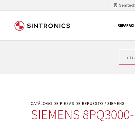
Semtec
REPARAC
Nuestra colaboración con
Como líder mundial en tecnología de automatizaci
productos. Por ese motivo, el tiempo en el que se 
quiere introducir nuevos productos en el mercado y
motivos económicos o técnicos. SINTRONICS es un s
de módulos descontinuados por módulos del propi
CATÁLOGO DE PIEZAS DE REPUESTO
SIEMENS
SIEMENS 8PQ3000-