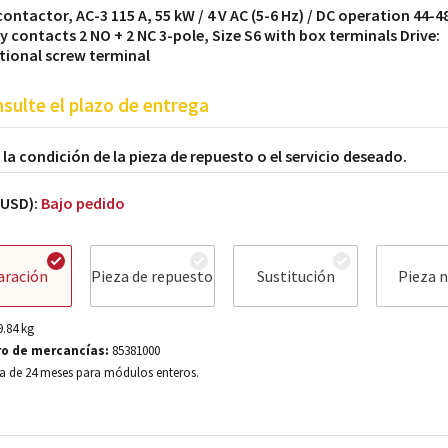
ontactor, AC-3 115 A, 55 kW / 4 V AC (5-6 Hz) / DC operation 44-4
ry contacts 2 NO + 2 NC 3-pole, Size S6 with box terminals Drive:
ional screw terminal
sulte el plazo de entrega
a la condición de la pieza de repuesto o el servicio deseado.
(USD):
Bajo pedido
aración
Pieza de repuesto
Sustitución
Pieza 
9.84
kg
o de mercancías:
85381000
a de 24 meses para módulos enteros.