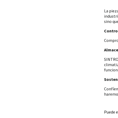
La piez
industr
sino qu
Control
Comprob
Almace
SINTRON
climati
funcion
Sosteni
Confíen
haremos
Puede e