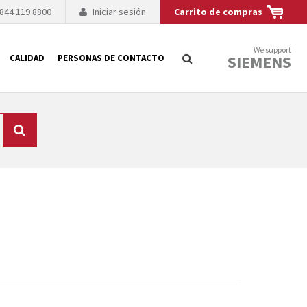
 844 119 8800
Iniciar sesión
Carrito de compras
We support
SIEMENS
CALIDAD
PERSONAS DE CONTACTO
Búsqueda
logía de sus
to. El fabricante
es posible debido a
 técnico o sustitución