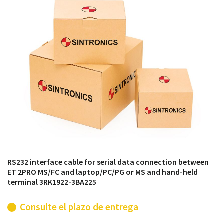
módulos antiguos a un alto nivel técnico o sustitución
de módulos descontinuados por módulos del propio
almacén.
RS232 interface cable for serial data connection between
ET 2PRO MS/FC and laptop/PC/PG or MS and hand-held
terminal 3RK1922-3BA225
Consulte el plazo de entrega