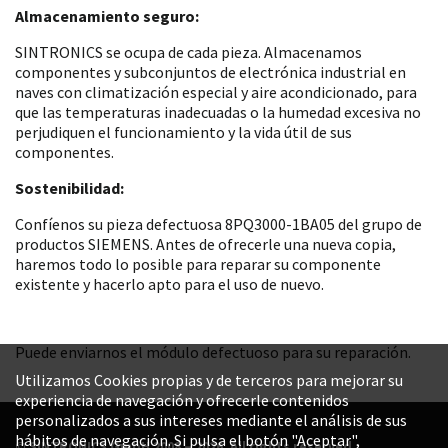
Almacenamiento seguro:
SINTRONICS se ocupa de cada pieza. Almacenamos
componentes y subconjuntos de electrónica industrial en
naves con climatización especial y aire acondicionado, para
que las temperaturas inadecuadas o la humedad excesiva no
perjudiquen el funcionamiento y la vida útil de sus
componentes.
Sostenibilidad:
Confíenos su pieza defectuosa 8PQ3000-1BA05 del grupo de
productos SIEMENS. Antes de ofrecerle una nueva copia,
haremos todo lo posible para reparar su componente
existente y hacerlo apto para el uso de nuevo.
Puede enviarnos el módulo defectuoso para su reparación.
Utilizamos Cookies propias y de terceros para mejorar su
experiencia de navegación y ofrecerle contenidos
personalizados a sus intereses mediante el análisis de sus
hábitos de navegación. Si pulsa el botón "Aceptar",
© SINTRONICS GmbH 2008 – 2026. All rights reserved.