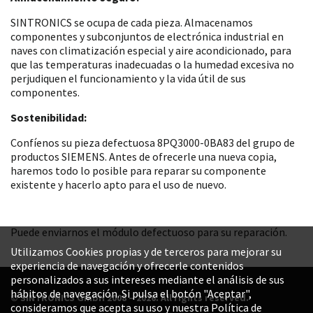
SINTRONICS se ocupa de cada pieza. Almacenamos
componentes y subconjuntos de electrónica industrial en
naves con climatización especial y aire acondicionado, para
que las temperaturas inadecuadas o la humedad excesiva no
perjudiquen el funcionamiento y la vida útil de sus
componentes.
Sostenibilidad:
Confíenos su pieza defectuosa 8PQ3000-0BA83 del grupo de
productos SIEMENS. Antes de ofrecerle una nueva copia,
haremos todo lo posible para reparar su componente
existente y hacerlo apto para el uso de nuevo.
Puede enviarnos el módulo defectuoso para su reparación.
Utilizamos Cookies propias y de terceros para mejorar su
experiencia de navegación y ofrecerle contenidos
personalizados a sus intereses mediante el análisis de sus
hábitos de navegación. Si pulsa el botón "Aceptar",
© SINTRONICS GmbH 2008 – 2026. All rights reserved.
consideramos que acepta su uso y nuestra Política de