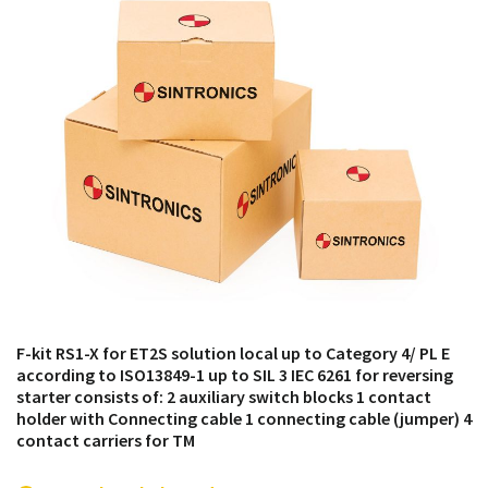
módulos antiguos a un alto nivel técnico o sustitución
de módulos descontinuados por módulos del propio
almacén.
F-kit RS1-X for ET2S solution local up to Category 4/ PL E
according to ISO13849-1 up to SIL 3 IEC 6261 for reversing
starter consists of: 2 auxiliary switch blocks 1 contact
holder with Connecting cable 1 connecting cable (jumper) 4
contact carriers for TM