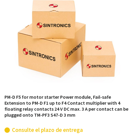
módulos antiguos a un alto nivel técnico o sustitución
de módulos descontinuados por módulos del propio
almacén.
PM-D F5 for motor starter Power module, Fail-safe
Extension to PM-D F1 up to F4 Contact multiplier with 4
floating relay contacts 24 V DC max. 3 A per contact can be
plugged onto TM-PF3 S47-D 3 mm
Consulte el plazo de entrega