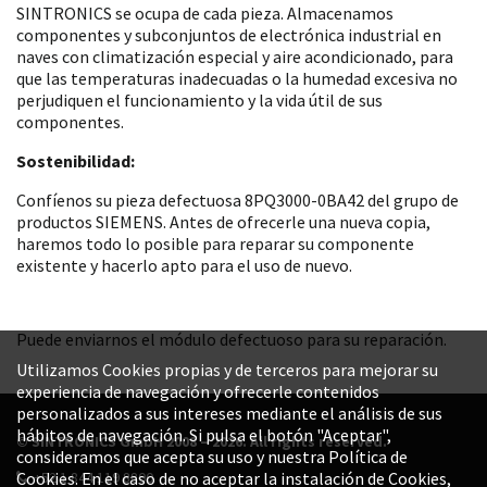
SINTRONICS se ocupa de cada pieza. Almacenamos
componentes y subconjuntos de electrónica industrial en
naves con climatización especial y aire acondicionado, para
que las temperaturas inadecuadas o la humedad excesiva no
perjudiquen el funcionamiento y la vida útil de sus
componentes.
Sostenibilidad:
Confíenos su pieza defectuosa 8PQ3000-0BA42 del grupo de
productos SIEMENS. Antes de ofrecerle una nueva copia,
haremos todo lo posible para reparar su componente
existente y hacerlo apto para el uso de nuevo.
Puede enviarnos el módulo defectuoso para su reparación.
Utilizamos Cookies propias y de terceros para mejorar su
experiencia de navegación y ofrecerle contenidos
personalizados a sus intereses mediante el análisis de sus
hábitos de navegación. Si pulsa el botón "Aceptar",
© SINTRONICS GmbH 2008 – 2026. All rights reserved.
consideramos que acepta su uso y nuestra Política de
+52 1 844 119 8800
Cookies. En el caso de no aceptar la instalación de Cookies,