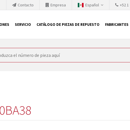
h
Contacto
Empresa
Español
+52 1
IONES
SERVICIO
CATÁLOGO DE PIEZAS DE REPUESTO
FABRICANTES
 SIEMENS
ón, SIEMENS se ve obligada a actualizar constantemente la tecno
retiran los productos consolidados del mercado es cada vez más cor
 sustituir los módulos descontinuados. En algunos casos, esto no 
ocio que le ofrece reparación de módulos antiguos a un alto nivel
o almacén.
0BA38