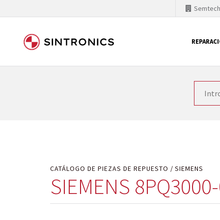
Semtec
REPARAC
Nuestra colaboración con
Como líder mundial en tecnología de automatizaci
productos. Por ese motivo, el tiempo en el que se 
quiere introducir nuevos productos en el mercado y
motivos económicos o técnicos. SINTRONICS es un s
de módulos descontinuados por módulos del propi
CATÁLOGO DE PIEZAS DE REPUESTO
SIEMENS
SIEMENS 8PQ3000-