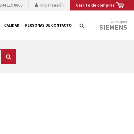
 844 119 8800
Iniciar sesión
Carrito de compras
We support
SIEMENS
CALIDAD
PERSONAS DE CONTACTO
Búsqueda
logía de sus
to. El fabricante
es posible debido a
 técnico o sustitución