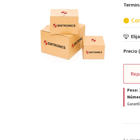
Termina
Con
Elij
Precio 
Rep
Peso:
Númer
Garantí