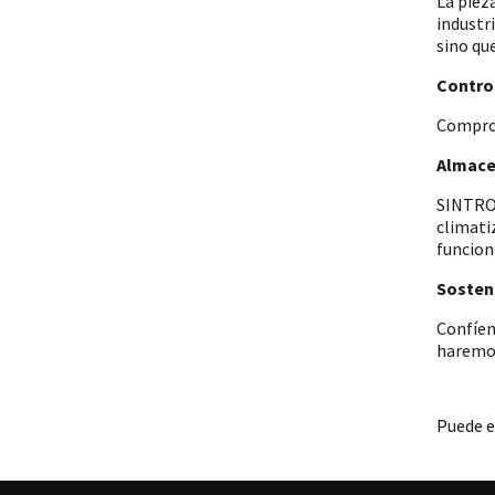
La piez
industr
sino qu
Control
Comprob
Almace
SINTRON
climati
funcion
Sosteni
Confíen
haremos
Puede e