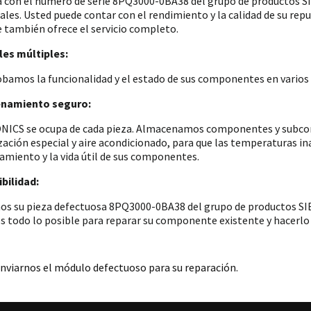
a con el número de serie 8PQ3000-0BA38 del grupo de productos
iales. Usted puede contar con el rendimiento y la calidad de su re
e también ofrece el servicio completo.
es múltiples:
amos la funcionalidad y el estado de sus componentes en varios p
namiento seguro:
ICS se ocupa de cada pieza. Almacenamos componentes y subconju
zación especial y aire acondicionado, para que las temperaturas i
amiento y la vida útil de sus componentes.
bilidad:
os su pieza defectuosa 8PQ3000-0BA38 del grupo de productos SIE
 todo lo posible para reparar su componente existente y hacerlo 
nviarnos el módulo defectuoso para su reparación.