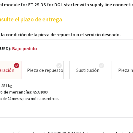
l module for ET 2S DS for DOL starter with supply line connecti
sulte el plazo de entrega
a la condición de la pieza de repuesto o el servicio deseado.
(USD):
Bajo pedido
aración
Pieza de repuesto
Sustitución
Pieza 
1.361
kg
o de mercancías:
85381000
a de 24 meses para módulos enteros.