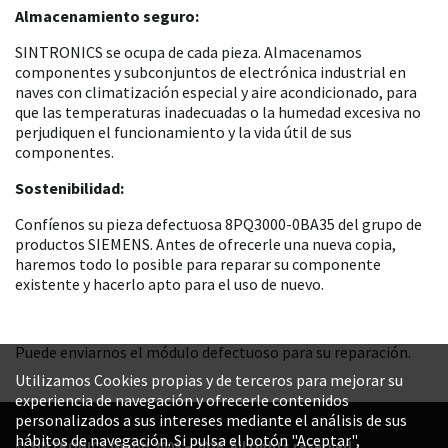
Almacenamiento seguro:
SINTRONICS se ocupa de cada pieza. Almacenamos
componentes y subconjuntos de electrónica industrial en
naves con climatización especial y aire acondicionado, para
que las temperaturas inadecuadas o la humedad excesiva no
perjudiquen el funcionamiento y la vida útil de sus
componentes.
Sostenibilidad:
Confíenos su pieza defectuosa 8PQ3000-0BA35 del grupo de
productos SIEMENS. Antes de ofrecerle una nueva copia,
haremos todo lo posible para reparar su componente
existente y hacerlo apto para el uso de nuevo.
Puede enviarnos el módulo defectuoso para su reparación.
Utilizamos Cookies propias y de terceros para mejorar su
experiencia de navegación y ofrecerle contenidos
personalizados a sus intereses mediante el análisis de sus
hábitos de navegación. Si pulsa el botón "Aceptar",
© SINTRONICS GmbH 2008 – 2026. All rights reserved.