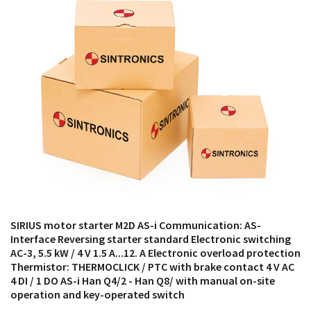
módulos antiguos a un alto nivel técnico o sustitución
de módulos descontinuados por módulos del propio
almacén.
SIRIUS motor starter M2D AS-i Communication: AS-
Interface Reversing starter standard Electronic switching
AC-3, 5.5 kW / 4 V 1.5 A...12. A Electronic overload protection
Thermistor: THERMOCLICK / PTC with brake contact 4 V AC
4 DI / 1 DO AS-i Han Q4/2 - Han Q8/ with manual on-site
operation and key-operated switch