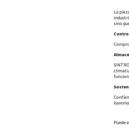
La piez
industr
sino qu
Control
Comprob
Almace
SINTRON
climati
funcion
Sosteni
Confíen
haremos
Puede e