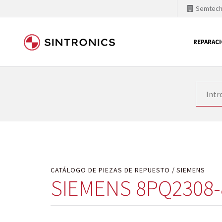
Semtec
REPARAC
Nuestra colaboración con
Como líder mundial en tecnología de automatizaci
productos. Por ese motivo, el tiempo en el que se 
quiere introducir nuevos productos en el mercado y
motivos económicos o técnicos. SINTRONICS es un s
de módulos descontinuados por módulos del propi
CATÁLOGO DE PIEZAS DE REPUESTO
SIEMENS
SIEMENS 8PQ2308-