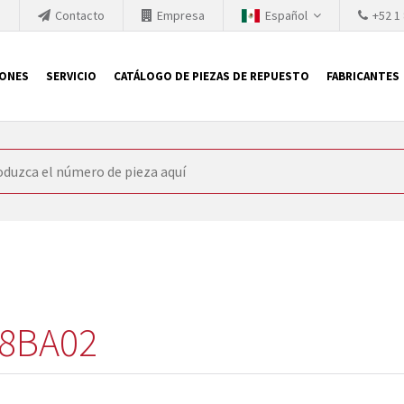
h
Contacto
Empresa
Español
+52 1
IONES
SERVICIO
CATÁLOGO DE PIEZAS DE REPUESTO
FABRICANTES
 SIEMENS
ón, SIEMENS se ve obligada a actualizar constantemente la tecno
retiran los productos consolidados del mercado es cada vez más cor
 sustituir los módulos descontinuados. En algunos casos, esto no 
ocio que le ofrece reparación de módulos antiguos a un alto nivel
o almacén.
8BA02