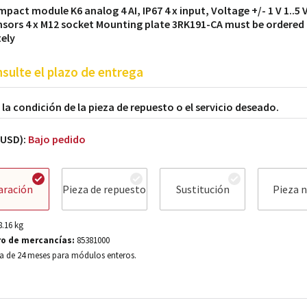
mpact module K6 analog 4 AI, IP67 4 x input, Voltage +/- 1 V 1..5 V
nsors 4 x M12 socket Mounting plate 3RK191-CA must be ordered
ely
sulte el plazo de entrega
a la condición de la pieza de repuesto o el servicio deseado.
(USD):
Bajo pedido
aración
Pieza de repuesto
Sustitución
Pieza 
8.16
kg
o de mercancías:
85381000
a de 24 meses para módulos enteros.