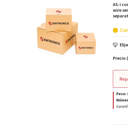
AS-i co
wire se
separat
Con
Elij
Precio 
Rep
Peso:
Númer
Garantí