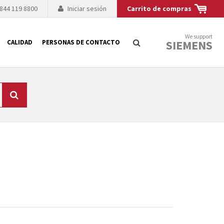
 844 119 8800
Iniciar sesión
Carrito de compras
We support
SIEMENS
CALIDAD
PERSONAS DE CONTACTO
Búsqueda
logía de sus
to. El fabricante
es posible debido a
 técnico o sustitución