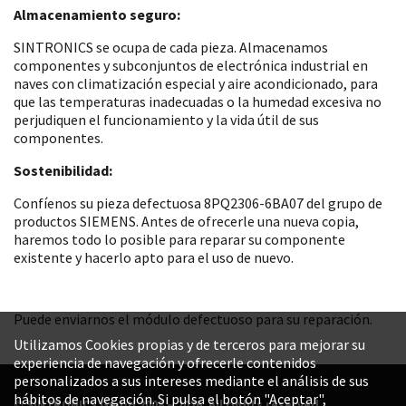
Almacenamiento seguro:
SINTRONICS se ocupa de cada pieza. Almacenamos
componentes y subconjuntos de electrónica industrial en
naves con climatización especial y aire acondicionado, para
que las temperaturas inadecuadas o la humedad excesiva no
perjudiquen el funcionamiento y la vida útil de sus
componentes.
Sostenibilidad:
Confíenos su pieza defectuosa 8PQ2306-6BA07 del grupo de
productos SIEMENS. Antes de ofrecerle una nueva copia,
haremos todo lo posible para reparar su componente
existente y hacerlo apto para el uso de nuevo.
Puede enviarnos el módulo defectuoso para su reparación.
Utilizamos Cookies propias y de terceros para mejorar su
experiencia de navegación y ofrecerle contenidos
personalizados a sus intereses mediante el análisis de sus
hábitos de navegación. Si pulsa el botón "Aceptar",
© SINTRONICS GmbH 2008 – 2026. All rights reserved.