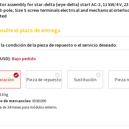
or assembly for star-delta (wye-delta) start AC-3, 11 kW/4 V, 23
 3-pole, Size S screw terminals electrical and mechanical interlo
ted
sulte el plazo de entrega
a la condición de la pieza de repuesto o el servicio deseado.
(USD):
Bajo pedido
aración
Pieza de repuesto
Sustitución
Pieza 
3.8
kg
o de mercancías:
85381000
a de 24 meses para módulos enteros.