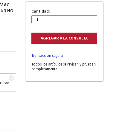
 V AC
ck 3 NO
Cantidad:
Transacción segura
Todos los artículos se revisan y prueban
completamente
nueva