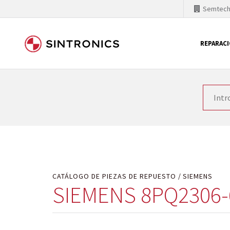
Semtec
REPARAC
Nuestra colaboración con
Como líder mundial en tecnología de automatizaci
productos. Por ese motivo, el tiempo en el que se 
quiere introducir nuevos productos en el mercado y
motivos económicos o técnicos. SINTRONICS es un s
de módulos descontinuados por módulos del propi
CATÁLOGO DE PIEZAS DE REPUESTO
SIEMENS
SIEMENS 8PQ2306-