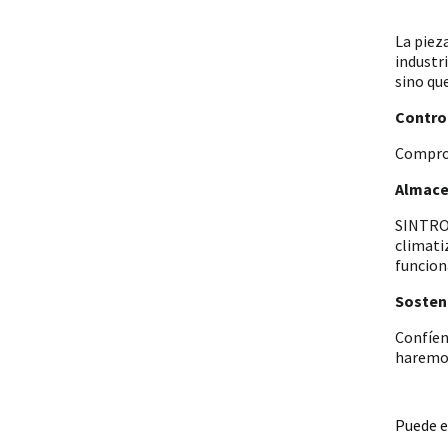
La piez
industr
sino qu
Control
Comprob
Almace
SINTRON
climati
funcion
Sosteni
Confíen
haremos
Puede e