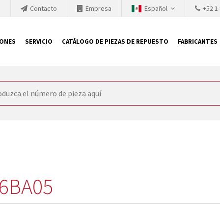
h
Contacto
Empresa
Español
+52 1
IONES
SERVICIO
CATÁLOGO DE PIEZAS DE REPUESTO
FABRICANTES
 SIEMENS
ón, SIEMENS se ve obligada a actualizar constantemente la tecno
retiran los productos consolidados del mercado es cada vez más cor
 sustituir los módulos descontinuados. En algunos casos, esto no 
ocio que le ofrece reparación de módulos antiguos a un alto nivel
o almacén.
6BA05