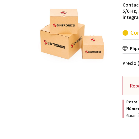
Contact
5/6 Hz,
integra
Con
Elij
Precio 
Rep
Peso:
Númer
Garantí