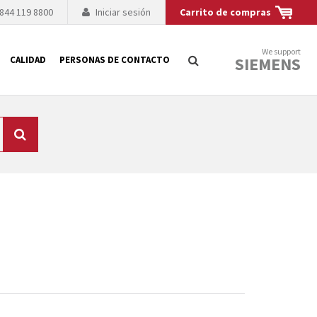
 844 119 8800
Iniciar sesión
Carrito de compras
We support
SIEMENS
CALIDAD
PERSONAS DE CONTACTO
Búsqueda
logía de sus
to. El fabricante
es posible debido a
 técnico o sustitución