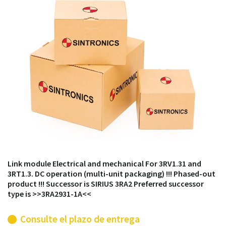
módulos antiguos a un alto nivel técnico o sustitución
de módulos descontinuados por módulos del propio
almacén.
Link module Electrical and mechanical For 3RV1.31 and
3RT1.3. DC operation (multi-unit packaging) !!! Phased-out
product !!! Successor is SIRIUS 3RA2 Preferred successor
type is >>3RA2931-1A<<
Consulte el plazo de entrega