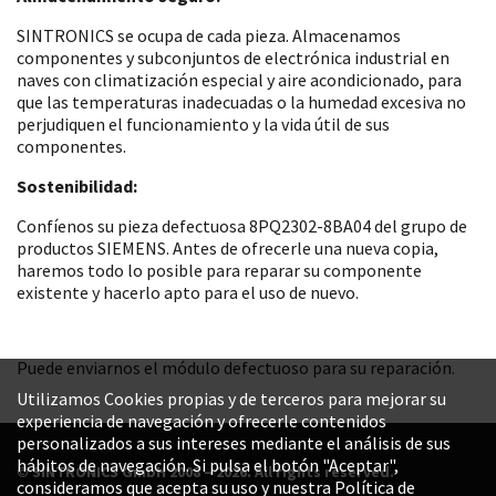
SINTRONICS se ocupa de cada pieza. Almacenamos
componentes y subconjuntos de electrónica industrial en
naves con climatización especial y aire acondicionado, para
que las temperaturas inadecuadas o la humedad excesiva no
perjudiquen el funcionamiento y la vida útil de sus
componentes.
Sostenibilidad:
Confíenos su pieza defectuosa 8PQ2302-8BA04 del grupo de
productos SIEMENS. Antes de ofrecerle una nueva copia,
haremos todo lo posible para reparar su componente
existente y hacerlo apto para el uso de nuevo.
Puede enviarnos el módulo defectuoso para su reparación.
Utilizamos Cookies propias y de terceros para mejorar su
experiencia de navegación y ofrecerle contenidos
personalizados a sus intereses mediante el análisis de sus
hábitos de navegación. Si pulsa el botón "Aceptar",
© SINTRONICS GmbH 2008 – 2026. All rights reserved.
consideramos que acepta su uso y nuestra Política de