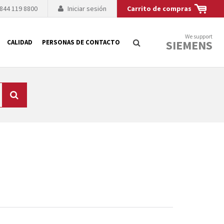
 844 119 8800
Iniciar sesión
Carrito de compras
We support
SIEMENS
CALIDAD
PERSONAS DE CONTACTO
Búsqueda
logía de sus
to. El fabricante
es posible debido a
 técnico o sustitución