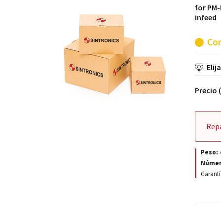
for PM-
infeed
Con
Elij
Precio 
Rep
Peso:
Númer
Garantí