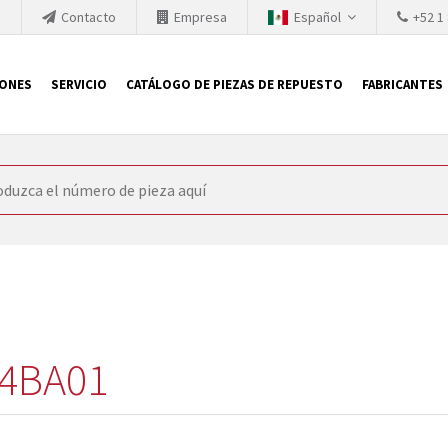
h
Contacto
Empresa
Español
+52 1
IONES
SERVICIO
CATÁLOGO DE PIEZAS DE REPUESTO
FABRICANTES
 SIEMENS
ón, SIEMENS se ve obligada a actualizar constantemente la tecno
retiran los productos consolidados del mercado es cada vez más cor
 sustituir los módulos descontinuados. En algunos casos, esto no 
ocio que le ofrece reparación de módulos antiguos a un alto nivel
o almacén.
4BA01