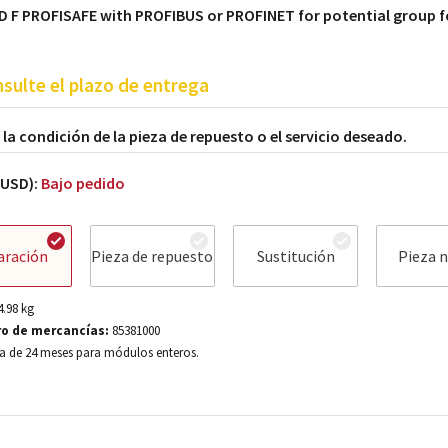
D F PROFISAFE with PROFIBUS or PROFINET for potential group f
sulte el plazo de entrega
a la condición de la pieza de repuesto o el servicio deseado.
(USD):
Bajo pedido
aración
Pieza de repuesto
Sustitución
Pieza 
4.98
kg
o de mercancías:
85381000
a de 24 meses para módulos enteros.