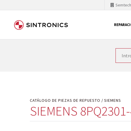
Semtec
REPARAC
Nuestra colaboración con
Como líder mundial en tecnología de automatizaci
productos. Por ese motivo, el tiempo en el que se 
quiere introducir nuevos productos en el mercado y
motivos económicos o técnicos. SINTRONICS es un s
de módulos descontinuados por módulos del propi
CATÁLOGO DE PIEZAS DE REPUESTO
SIEMENS
SIEMENS 8PQ2301-