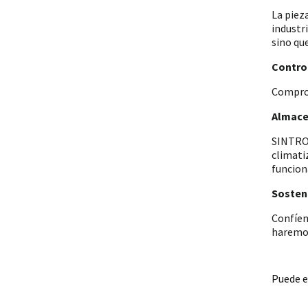
La piez
industr
sino qu
Control
Comprob
Almace
SINTRON
climati
funcion
Sosteni
Confíen
haremos
Puede e