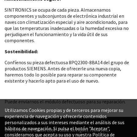
SINTRONICS se ocupa de cada pieza. Almacenamos
componentes y subconjuntos de electrónica industrial en
naves con climatización especial y aire acondicionado, para
que las temperaturas inadecuadas o la humedad excesiva no
perjudiquen el funcionamiento y la vida útil de sus
componentes.
Sostenibilidad:
Confíenos su pieza defectuosa 8PQ2300-8BA14 del grupo de
productos SIEMENS. Antes de ofrecerle una nueva copia,
haremos todo lo posible para reparar su componente
existente y hacerlo apto para el uso de nuevo.
Puede enviarnos el módulo defectuoso para su reparación.
Utilizamos Cookies propias y de terceros para mejorar su
experiencia de navegación y ofrecerle contenidos
personalizados a sus intereses mediante el análisis de sus
hábitos de navegación. Si pulsa el botón "Aceptar",
© SINTRONICS GmbH 2008 – 2026. All rights reserved.
consideramos que acepta su uso y nuestra Política de