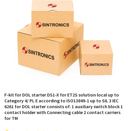
módulos antiguos a un alto nivel técnico o sustitución
de módulos descontinuados por módulos del propio
almacén.
F-kit for DOL starter DS1-X for ET2S solution local up to
Category 4/ PL E according to ISO13849-1 up to SIL 3 IEC
6261 for DOL starter consists of: 1 auxiliary switch block 1
contact holder with Connecting cable 2 contact carriers
for TM