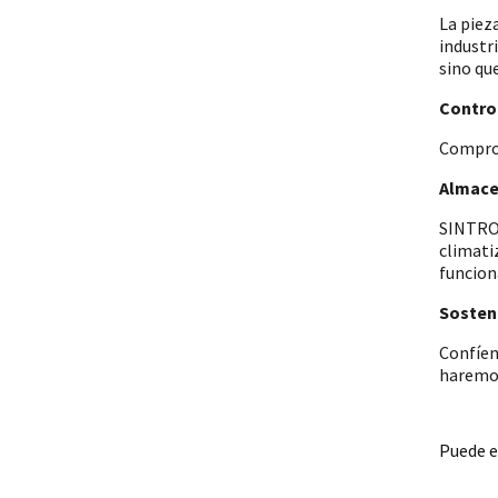
La piez
industr
sino qu
Control
Comprob
Almace
SINTRON
climati
funcion
Sosteni
Confíen
haremos
Puede e