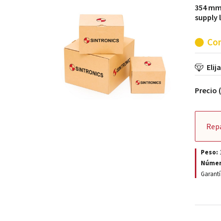
354 mm 
supply 
Con
Elij
Precio 
Rep
Peso:
Númer
Garantí