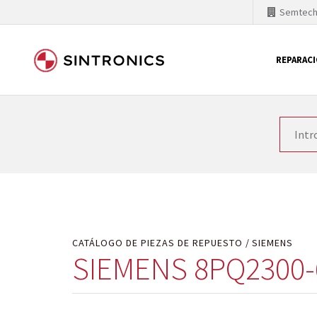
Semtec
REPARAC
Nuestra colaboración con
Como líder mundial en tecnología de automatizaci
productos. Por ese motivo, el tiempo en el que se 
quiere introducir nuevos productos en el mercado y
motivos económicos o técnicos. SINTRONICS es un s
de módulos descontinuados por módulos del propi
CATÁLOGO DE PIEZAS DE REPUESTO
SIEMENS
SIEMENS 8PQ2300-