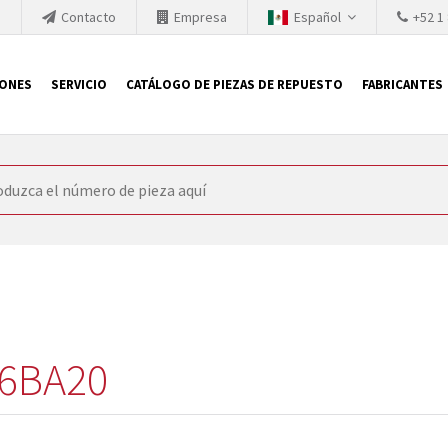
h
Contacto
Empresa
Español
+52 1
IONES
SERVICIO
CATÁLOGO DE PIEZAS DE REPUESTO
FABRICANTES
 SIEMENS
ón, SIEMENS se ve obligada a actualizar constantemente la tecno
retiran los productos consolidados del mercado es cada vez más cor
 sustituir los módulos descontinuados. En algunos casos, esto no 
ocio que le ofrece reparación de módulos antiguos a un alto nivel
o almacén.
6BA20