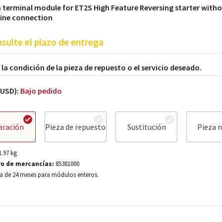
terminal module for ET2S High Feature Reversing starter with
line connection
sulte el plazo de entrega
a la condición de la pieza de repuesto o el servicio deseado.
(USD):
Bajo pedido
aración
Pieza de repuesto
Sustitución
Pieza 
1.97
kg
o de mercancías:
85381000
a de 24 meses para módulos enteros.