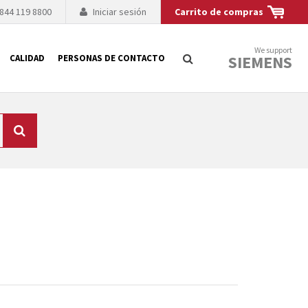
 844 119 8800
Iniciar sesión
Carrito de compras
We support
SIEMENS
CALIDAD
PERSONAS DE CONTACTO
Búsqueda
logía de sus
to. El fabricante
es posible debido a
 técnico o sustitución