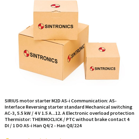
módulos antiguos a un alto nivel técnico o sustitución
de módulos descontinuados por módulos del propio
almacén.
SIRIUS motor starter M2D AS-i Communication: AS-
Interface Reversing starter standard Mechanical switching
AC-3, 5.5 kW / 4 V 1.5 A...12. A Electronic overload protection
Thermistor: THERMOCLICK / PTC without brake contact 4
DI / 1 DO AS-i Han Q4/2 - Han Q8/224