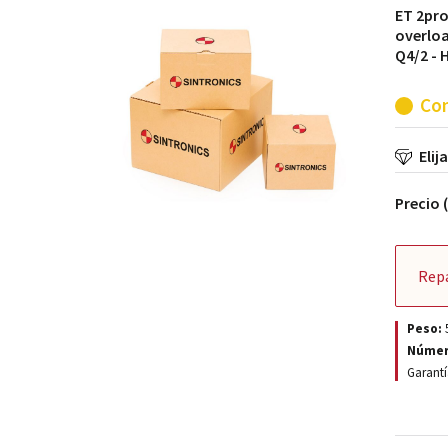
ET 2pro
overloa
Q4/2 - 
Con
Elij
Precio 
Rep
Peso:
Númer
Garantí