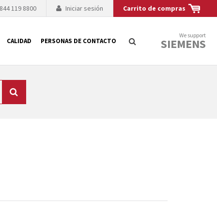
 844 119 8800
Iniciar sesión
Carrito de compras
We support
SIEMENS
CALIDAD
PERSONAS DE CONTACTO
Búsqueda
logía de sus
to. El fabricante
es posible debido a
 técnico o sustitución