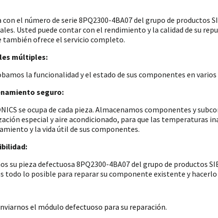
a con el número de serie 8PQ2300-4BA07 del grupo de productos
iales. Usted puede contar con el rendimiento y la calidad de su re
e también ofrece el servicio completo.
es múltiples:
amos la funcionalidad y el estado de sus componentes en varios p
namiento seguro:
ICS se ocupa de cada pieza. Almacenamos componentes y subconju
zación especial y aire acondicionado, para que las temperaturas i
amiento y la vida útil de sus componentes.
bilidad:
os su pieza defectuosa 8PQ2300-4BA07 del grupo de productos SIE
 todo lo posible para reparar su componente existente y hacerlo 
nviarnos el módulo defectuoso para su reparación.