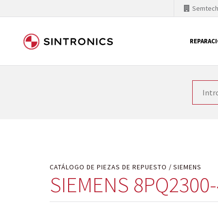
Semtec
REPARAC
Nuestra colaboración con
Como líder mundial en tecnología de automatizaci
productos. Por ese motivo, el tiempo en el que se 
quiere introducir nuevos productos en el mercado y
motivos económicos o técnicos. SINTRONICS es un s
de módulos descontinuados por módulos del propi
CATÁLOGO DE PIEZAS DE REPUESTO
SIEMENS
SIEMENS 8PQ2300-