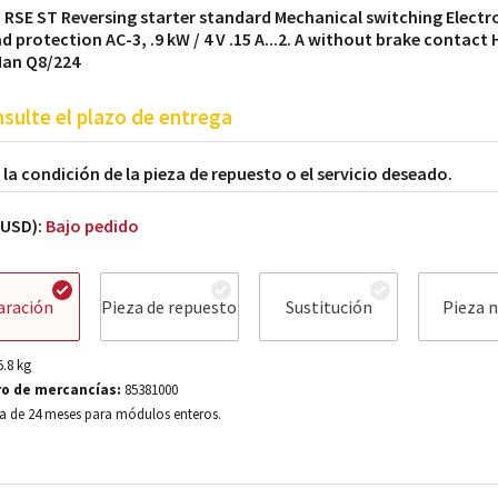
 RSE ST Reversing starter standard Mechanical switching Electr
d protection AC-3, .9 kW / 4 V .15 A...2. A without brake contact
Han Q8/224
sulte el plazo de entrega
a la condición de la pieza de repuesto o el servicio deseado.
(USD):
Bajo pedido
aración
Pieza de repuesto
Sustitución
Pieza 
5.8
kg
o de mercancías:
85381000
a de 24 meses para módulos enteros.