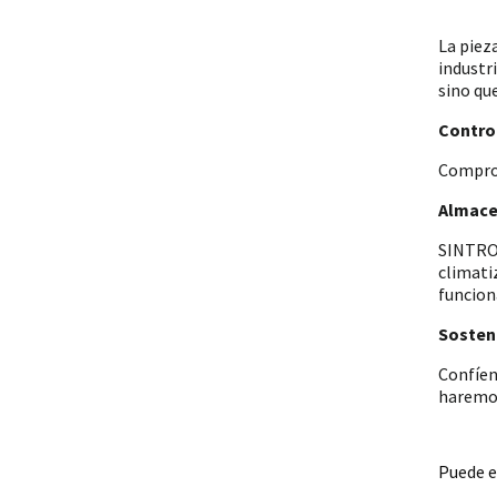
La piez
industr
sino qu
Control
Comprob
Almace
SINTRON
climati
funcion
Sosteni
Confíen
haremos
Puede e