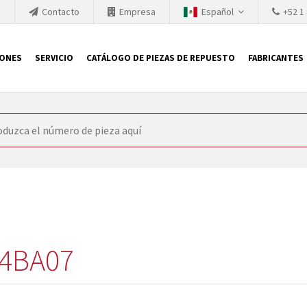
h
Contacto
Empresa
Español
+52 1
IONES
SERVICIO
CATÁLOGO DE PIEZAS DE REPUESTO
FABRICANTES
 SIEMENS
ón, SIEMENS se ve obligada a actualizar constantemente la tecno
retiran los productos consolidados del mercado es cada vez más cor
 sustituir los módulos descontinuados. En algunos casos, esto no 
ocio que le ofrece reparación de módulos antiguos a un alto nivel
o almacén.
4BA07