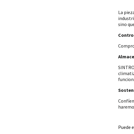
La piez
industr
sino qu
Control
Comprob
Almace
SINTRON
climati
funcion
Sosteni
Confíen
haremos
Puede e