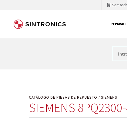
Semtec
REPARAC
Nuestra colaboración con
Como líder mundial en tecnología de automatizaci
productos. Por ese motivo, el tiempo en el que se 
quiere introducir nuevos productos en el mercado y
motivos económicos o técnicos. SINTRONICS es un s
de módulos descontinuados por módulos del propi
CATÁLOGO DE PIEZAS DE REPUESTO
SIEMENS
SIEMENS 8PQ2300-