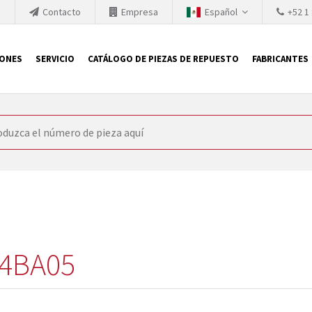
h
Contacto
Empresa
Español
+52 1
IONES
SERVICIO
CATÁLOGO DE PIEZAS DE REPUESTO
FABRICANTES
 SIEMENS
ón, SIEMENS se ve obligada a actualizar constantemente la tecno
retiran los productos consolidados del mercado es cada vez más cor
 sustituir los módulos descontinuados. En algunos casos, esto no 
ocio que le ofrece reparación de módulos antiguos a un alto nivel
o almacén.
4BA05