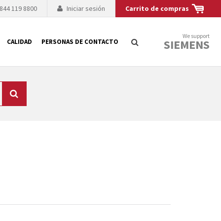
 844 119 8800
Iniciar sesión
Carrito de compras
We support
SIEMENS
CALIDAD
PERSONAS DE CONTACTO
Búsqueda
logía de sus
to. El fabricante
es posible debido a
 técnico o sustitución