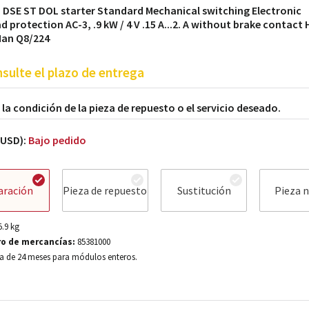
 DSE ST DOL starter Standard Mechanical switching Electronic
d protection AC-3, .9 kW / 4 V .15 A...2. A without brake contact
Han Q8/224
sulte el plazo de entrega
a la condición de la pieza de repuesto o el servicio deseado.
(USD):
Bajo pedido
aración
Pieza de repuesto
Sustitución
Pieza 
5.9
kg
o de mercancías:
85381000
a de 24 meses para módulos enteros.