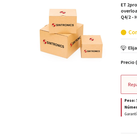
ET 2pro
overloa
Q4/2 - 
Con
Elij
Precio 
Rep
Peso:
Númer
Garantí