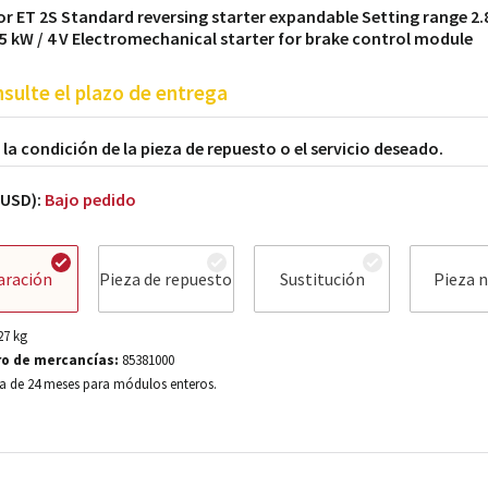
or ET 2S Standard reversing starter expandable Setting range 2.8
.5 kW / 4 V Electromechanical starter for brake control module
sulte el plazo de entrega
a la condición de la pieza de repuesto o el servicio deseado.
(USD):
Bajo pedido
aración
Pieza de repuesto
Sustitución
Pieza 
27
kg
o de mercancías:
85381000
a de 24 meses para módulos enteros.