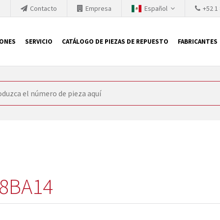
h
Contacto
Empresa
Español
+52 1
IONES
SERVICIO
CATÁLOGO DE PIEZAS DE REPUESTO
FABRICANTES
 SIEMENS
ón, SIEMENS se ve obligada a actualizar constantemente la tecno
retiran los productos consolidados del mercado es cada vez más cor
 sustituir los módulos descontinuados. En algunos casos, esto no 
ocio que le ofrece reparación de módulos antiguos a un alto nivel
o almacén.
8BA14