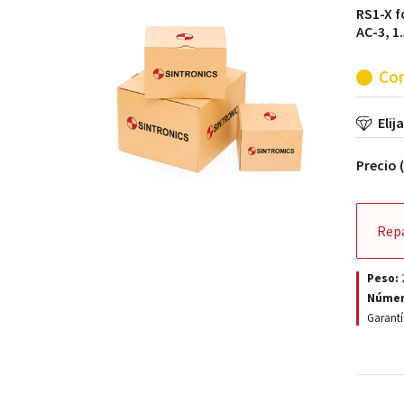
RS1-X f
AC-3, 1
Con
Elij
Precio 
Rep
Peso:
Númer
Garantí