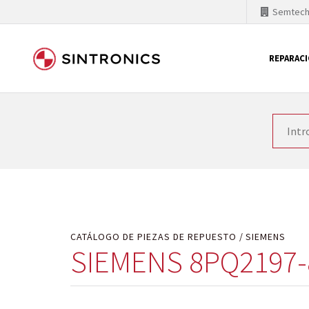
Semtec
REPARAC
Nuestra colaboración con
Como líder mundial en tecnología de automatizaci
productos. Por ese motivo, el tiempo en el que se 
quiere introducir nuevos productos en el mercado y
motivos económicos o técnicos. SINTRONICS es un s
de módulos descontinuados por módulos del propi
CATÁLOGO DE PIEZAS DE REPUESTO
SIEMENS
SIEMENS 8PQ2197-