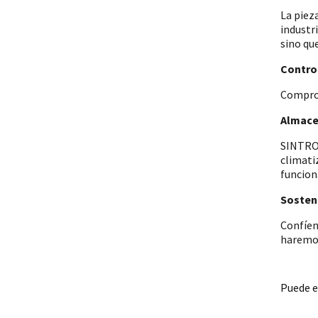
La piez
industr
sino qu
Control
Comprob
Almace
SINTRON
climati
funcion
Sosteni
Confíen
haremos
Puede e