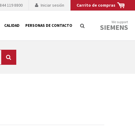
 844 119 8800
Iniciar sesión
Carrito de compras
We support
SIEMENS
CALIDAD
PERSONAS DE CONTACTO
Búsqueda
logía de sus
to. El fabricante
es posible debido a
 técnico o sustitución