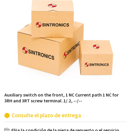
módulos antiguos a un alto nivel técnico o sustitución
de módulos descontinuados por módulos del propio
almacén.
Auxiliary switch on the front, 1 NC Current path 1 NC for
3RH and 3RT screw terminal .1/.2, --/--
Consulte el plazo de entrega
Elija la condición de la pieza de repuesto o el servicio