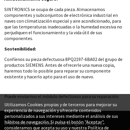
SINTRONICS se ocupa de cada pieza. Almacenamos
componentes y subconjuntos de electrónica industrial en
naves con climatización especial y aire acondicionado, para
que las temperaturas inadecuadas o la humedad excesiva no
perjudiquen el funcionamiento y la vida útil de sus
componentes.
Sostenibilidad:
Confíenos su pieza defectuosa 8PQ2197-6BA02 del grupo de
productos SIEMENS. Antes de ofrecerle una nueva copia,
haremos todo lo posible para reparar su componente
existente y hacerlo apto para el uso de nuevo.
Puede enviarnos el módulo defectuoso para su reparación.
Utilizamos Cookies propias y de terceros para mejorar su
experiencia de navegación y ofrecerle contenidos
personalizados a sus intereses mediante el análisis de sus
hábitos de navegación. Si pulsa el botón "Aceptar",
© SINTRONICS GmbH 2008 – 2026. All rights reserved.
consideramos que acepta su uso y nuestra Política de