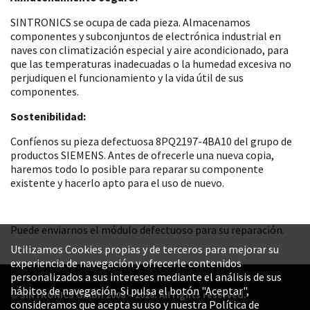
SINTRONICS se ocupa de cada pieza. Almacenamos
componentes y subconjuntos de electrónica industrial en
naves con climatización especial y aire acondicionado, para
que las temperaturas inadecuadas o la humedad excesiva no
perjudiquen el funcionamiento y la vida útil de sus
componentes.
Sostenibilidad:
Confíenos su pieza defectuosa 8PQ2197-4BA10 del grupo de
productos SIEMENS. Antes de ofrecerle una nueva copia,
haremos todo lo posible para reparar su componente
existente y hacerlo apto para el uso de nuevo.
Puede enviarnos el módulo defectuoso para su reparación.
Utilizamos Cookies propias y de terceros para mejorar su
experiencia de navegación y ofrecerle contenidos
personalizados a sus intereses mediante el análisis de sus
hábitos de navegación. Si pulsa el botón "Aceptar",
© SINTRONICS GmbH 2008 – 2026. All rights reserved.
consideramos que acepta su uso y nuestra Política de