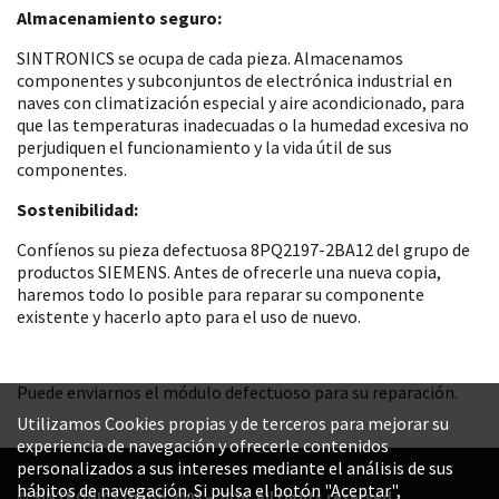
Almacenamiento seguro:
SINTRONICS se ocupa de cada pieza. Almacenamos
componentes y subconjuntos de electrónica industrial en
naves con climatización especial y aire acondicionado, para
que las temperaturas inadecuadas o la humedad excesiva no
perjudiquen el funcionamiento y la vida útil de sus
componentes.
Sostenibilidad:
Confíenos su pieza defectuosa 8PQ2197-2BA12 del grupo de
productos SIEMENS. Antes de ofrecerle una nueva copia,
haremos todo lo posible para reparar su componente
existente y hacerlo apto para el uso de nuevo.
Puede enviarnos el módulo defectuoso para su reparación.
Utilizamos Cookies propias y de terceros para mejorar su
experiencia de navegación y ofrecerle contenidos
personalizados a sus intereses mediante el análisis de sus
hábitos de navegación. Si pulsa el botón "Aceptar",
© SINTRONICS GmbH 2008 – 2026. All rights reserved.