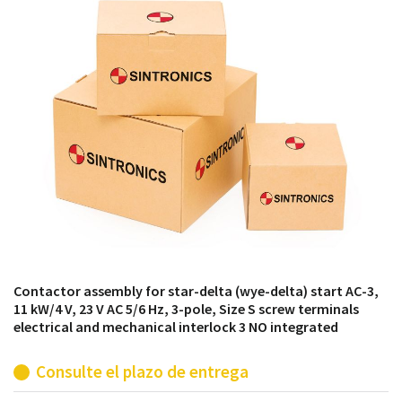
módulos antiguos a un alto nivel técnico o sustitución
de módulos descontinuados por módulos del propio
almacén.
Contactor assembly for star-delta (wye-delta) start AC-3,
11 kW/4 V, 23 V AC 5/6 Hz, 3-pole, Size S screw terminals
electrical and mechanical interlock 3 NO integrated
Consulte el plazo de entrega