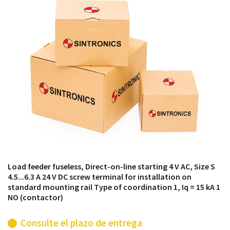
módulos antiguos a un alto nivel técnico o sustitución
de módulos descontinuados por módulos del propio
almacén.
Load feeder fuseless, Direct-on-line starting 4 V AC, Size S
4.5...6.3 A 24 V DC screw terminal for installation on
standard mounting rail Type of coordination 1, Iq = 15 kA 1
NO (contactor)
Consulte el plazo de entrega