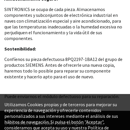
SINTRONICS se ocupa de cada pieza. Almacenamos
componentes y subconjuntos de electrónica industrial en
naves con climatización especial y aire acondicionado, para
que las temperaturas inadecuadas o la humedad excesiva no
perjudiquen el funcionamiento y la vida útil de sus
componentes.
Sostenibilidad:
Confíenos su pieza defectuosa 8PQ2197-1BA12 del grupo de
productos SIEMENS. Antes de ofrecerle una nueva copia,
haremos todo lo posible para reparar su componente
existente y hacerlo apto para el uso de nuevo.
Puede enviarnos el módulo defectuoso para su reparación.
Utilizamos Cookies propias y de terceros para mejorar su
experiencia de navegación y ofrecerle contenidos
personalizados a sus intereses mediante el análisis de sus
hábitos de navegación. Si pulsa el botón "Aceptar",
© SINTRONICS GmbH 2008 – 2026. All rights reserved.
consideramos que acepta su uso y nuestra Política de