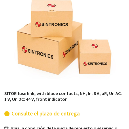
módulos antiguos a un alto nivel técnico o sustitución
de módulos descontinuados por módulos del propio
almacén.
SITOR fuse link, with blade contacts, NH, In: 8 A, aR, Un AC:
1 V, Un DC: 44 V, front indicator
Consulte el plazo de entrega
Elija la condición de la pieza de repuesto o el servicio