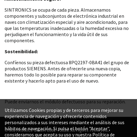
SINTRONICS se ocupa de cada pieza. Almacenamos
componentes y subconjuntos de electrónica industrial en
naves con climatización especial y aire acondicionado, para
que las temperaturas inadecuadas o la humedad excesiva no
perjudiquen el funcionamiento y la vida útil de sus
componentes.
Sostenibilidad:
Confíenos su pieza defectuosa 8PQ2197-0BA41 del grupo de
productos SIEMENS. Antes de ofrecerle una nueva copia,
haremos todo lo posible para reparar su componente
existente y hacerlo apto para el uso de nuevo.
Puede enviarnos el módulo defectuoso para su reparación.
Utilizamos Cookies propias y de terceros para mejorar su
experiencia de navegación y ofrecerle contenidos
personalizados a sus intereses mediante el análisis de sus
hábitos de navegación. Si pulsa el botón "Aceptar",
© SINTRONICS GmbH 2008 – 2026. All rights reserved.
consideramos que acepta su uso y nuestra Política de