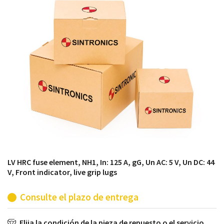
módulos antiguos a un alto nivel técnico o sustitución
de módulos descontinuados por módulos del propio
almacén.
LV HRC fuse element, NH1, In: 125 A, gG, Un AC: 5 V, Un DC: 44
V, Front indicator, live grip lugs
Consulte el plazo de entrega
Elija la condición de la pieza de repuesto o el servicio